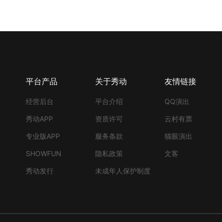
平台产品
关于秀动
友情链接
经营后台
平台介绍
QQ演出
秀动APP
资质许可
云村有票
专业版APP
服务条款
猫眼演出
SHOWFUN
隐私政策
文客
秀动发行
未成年人保护制度