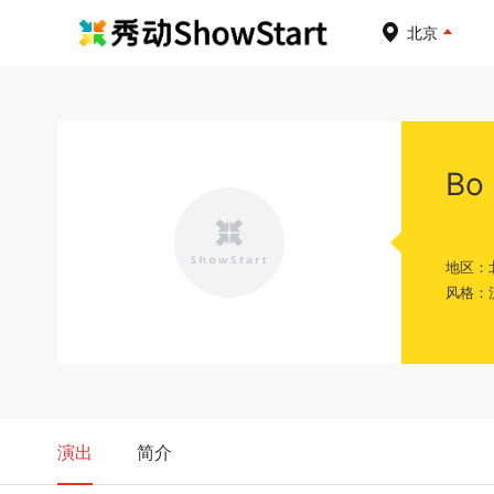
北京
Bo
地区：
风格：
演出
简介