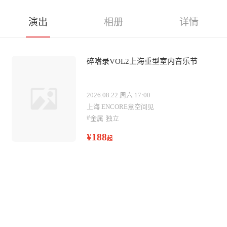
演出
相册
详情
碎嗜录VOL2上海重型室内音乐节
2026.08.22 周六 17:00
上海 ENCORE意空间见
#
金属
独立
¥188
起