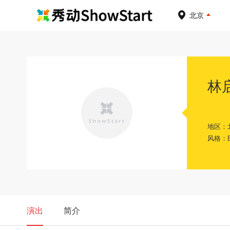
北京
林
地区：
风格：
演出
简介