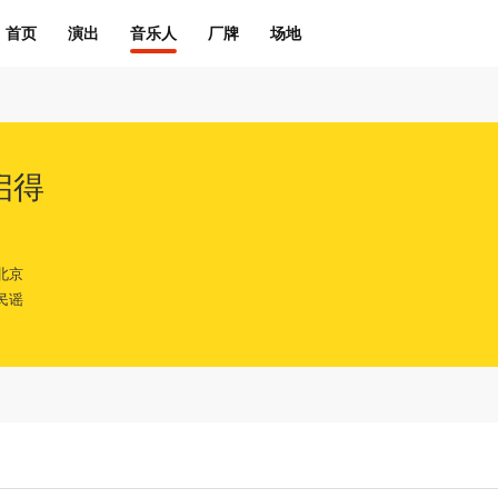
首页
演出
音乐人
厂牌
场地
启得
北京
民谣