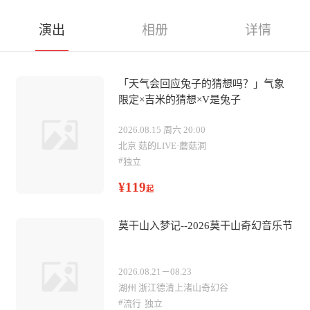
演出
相册
详情
「天气会回应兔子的猜想吗？」气象
限定×吉米的猜想×V是兔子
2026.08.15 周六 20:00
北京 菇的LIVE·蘑菇洞
#
独立
¥119
起
莫干山入梦记--2026莫干山奇幻音乐节
2026.08.21－08.23
湖州 浙江德清上渚山奇幻谷
#
流行
独立