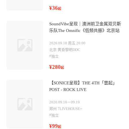
¥36
起
SoundVibe呈现｜澳洲前卫金属双贝斯
乐队The Omnific《低频共振》北京站
2026.09.18 周五 20:00
北京 黄昏黎明DDC
#
独立
¥280
起
【SONICE呈现】THE 4TH「雲起」
POST - ROCK LIVE
2026.09.18－09.19
郑州 7LIVEHOUSE+
#
独立
¥99
起